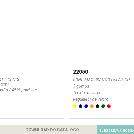
22050
S PHOENIX
BONÉ MAX BRANCO PALA COR
 g/m²
5 gomos
dão / 45% poliéster
Tecido de sarja
Regulador de velcro
DOWNLOAD DO CATALOGO
SUBSCREVA A NOSSA