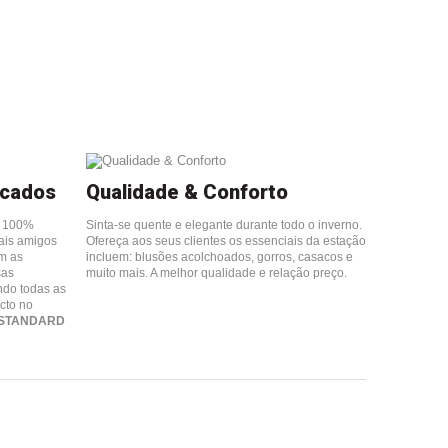
icados
Qualidade & Conforto
s 100%
Sinta-se quente e elegante durante todo o inverno.
ais amigos
Ofereça aos seus clientes os essenciais da estação
m as
incluem: blusões acolchoados, gorros, casacos e
sas
muito mais. A melhor qualidade e relação preço.
ndo todas as
cto no
 STANDARD