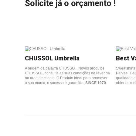
Solicite já o orçamento !
CHUSSOL Umbrella
Best V
A origem da palavra CHUSSO... Novos produtos
Sweatshirts 
CHUSSOL, consulte as suas condições de revenda
Parkas | Fel
na àrea de cliente. O Produto ideal para promover
qualidade e
a sua marca, o sucesso é garantido.
SINCE 1970
obter os me