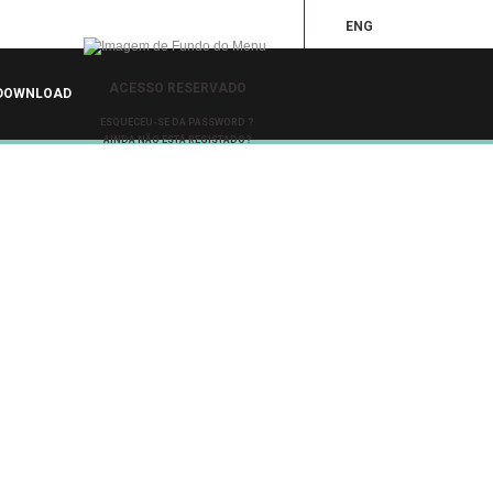
ENG
ACESSO RESERVADO
DOWNLOAD
ESQUECEU-SE DA PASSWORD ?
AINDA NÃO ESTÁ REGISTADO?