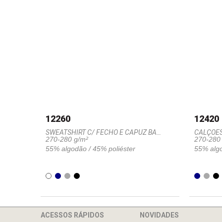
12260
12420
SWEATSHIRT C/ FECHO E CAPUZ BARROW
CALÇOE
270-280 g/m²
270-280
55% algodão / 45% poliéster
55% algo
ACESSOS RÁPIDOS
NOVIDADES