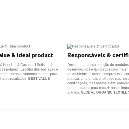
alue & Ideal product
Responsáveis & certif
& Hoodies & Casacos I Softshell |
Descobre a nossa coleção de produto
pas polares | Escolha diferenciação e
desenvolvidos e fabricados com materi
ntre as nossas variadas marcas para
do ambiente.
O nosso compromisso co
lhores resultados.
BEST VALUE
práticas ambientais é refletido nas nos
certificações, mas vamos além, abraça
oportunidades para reduzir nosso impa
planeta.
GLOBAL ORGANIC TEXTILE