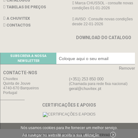
CATÁLOGOS
Marca CHUSSOL - consulte novas
TABELAS DE PREÇOS
condições 01-01-2026
A CHUVITEX
AVISO : Consulte novas condições
desde 22-01-2026
CONTACTOS
DOWNLOAD DO CATALOGO
SUBSCREVA A NOSSA
NEWSLETTER
Remover
CONTACTE-NOS
Chuvitex
(+351) 253 850 000
Quinta de Jouve
(Chamada para rede fixa nacional)
4740-670 Barqueiros
geral@chuvitex.pt
Portugal
CERTIFICAÇÕES E APOIOS
Nós usamos cookies para lhe fornecer um melhor serviço.
×
Ao navegar no website aceita a sua utilização.
© 1987-2026 CHUVITEX - TODOS OS DIREITOS RESERVADOS