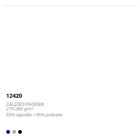
12420
CALÇOES PHOENIX
270-280 g/m²
55% algodão / 45% poliéster