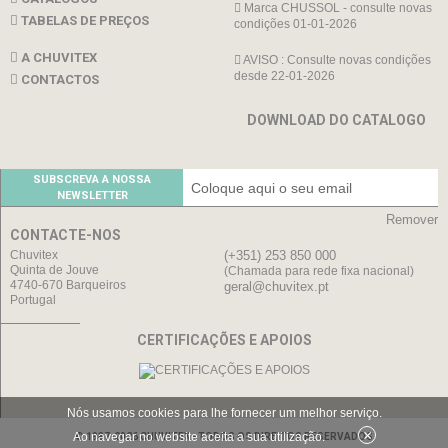
Marca CHUSSOL - consulte novas
TABELAS DE PREÇOS
condições 01-01-2026
A CHUVITEX
AVISO : Consulte novas condições
desde 22-01-2026
CONTACTOS
DOWNLOAD DO CATALOGO
SUBSCREVA A NOSSA
NEWSLETTER
Remover
CONTACTE-NOS
Chuvitex
(+351) 253 850 000
Quinta de Jouve
(Chamada para rede fixa nacional)
4740-670 Barqueiros
geral@chuvitex.pt
Portugal
CERTIFICAÇÕES E APOIOS
Nós usamos cookies para lhe fornecer um melhor serviço.
×
Ao navegar no website aceita a sua utilização.
© 1987-2026 CHUVITEX - TODOS OS DIREITOS RESERVADOS