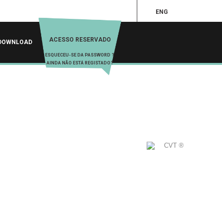
ENG
ACESSO RESERVADO
DOWNLOAD
ESQUECEU-SE DA PASSWORD ?
AINDA NÃO ESTÁ REGISTADO?