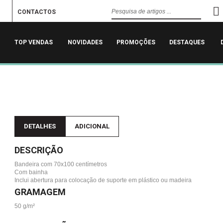
CONTACTOS
TOP VENDAS
NOVIDADES
PROMOÇÕES
DESTAQUES
DETALHES
ADICIONAL
DESCRIÇÃO
Bandeira com 70x100 centímetros
Com bainha
Inclui abertura para colocação de suporte em plástico ou madeira
GRAMAGEM
50 g/m²