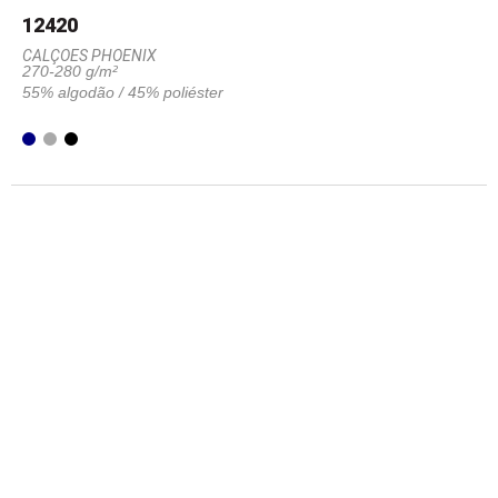
12420
CALÇOES PHOENIX
270-280 g/m²
55% algodão / 45% poliéster